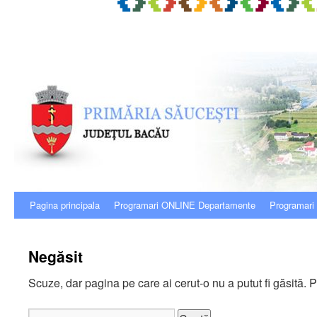
Sari
Pagina principala
Programari ONLINE Departamente
Programari
la
Negăsit
conținut
Scuze, dar pagina pe care ai cerut-o nu a putut fi găsită. P