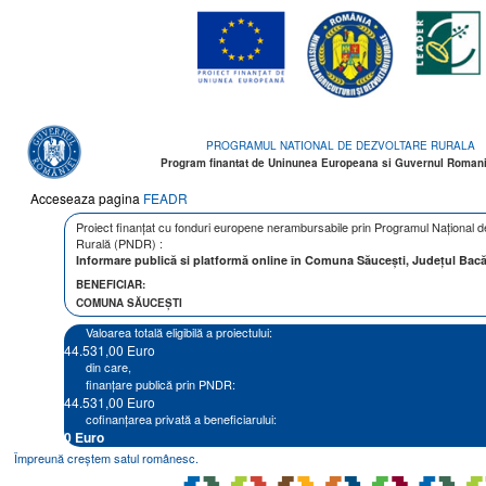
PROGRAMUL NATIONAL DE DEZVOLTARE RURALA
Program finantat de Uninunea Europeana si Guvernul Romani
Acceseaza pagina
FEADR
Proiect finanțat cu fonduri europene nerambursabile prin Programul Național 
Rurală (PNDR) :
Informare publică si platformă online în Comuna Săucești, Județul Bac
BENEFICIAR:
COMUNA SĂUCEȘTI
Valoarea totală eligibilă a proiectului:
44.531,00 Euro
din care,
finanțare publică prin PNDR:
44.531,00 Euro
cofinanțarea privată a beneficiarului:
Împreună creștem satul românesc.